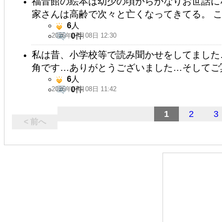
福音館の絵本は幼少の頃からかなりお世話に
家さんは高齢で次々と亡くなってきてる。 
6
人
2026年07月08日 12:30
0
件
私は昔、小学校等で読み聞かせをしてました
角です…ありがとうございました…そしてご
6
人
2026年07月08日 11:42
0
件
1
2
3
< 前へ