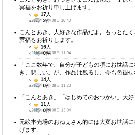
冥福をお祈り申し上げます。
17
人
2026年07月08日 10:40
2
件
こんとあき、大好きな作品だよ。もっとたく
冥福をお祈りします。
16
人
2026年07月08日 11:04
0
件
「ここ数年で、自分が子どもの頃にお世話に
き、悲しい。が、作品は残るし、今も色褪せ
14
人
2026年07月08日 11:23
0
件
「こんとあき」「はじめてのおつかい」大好
11
人
2026年07月08日 13:04
0
件
元絵本売場のおねぇさん的には大変お世話に
げます。