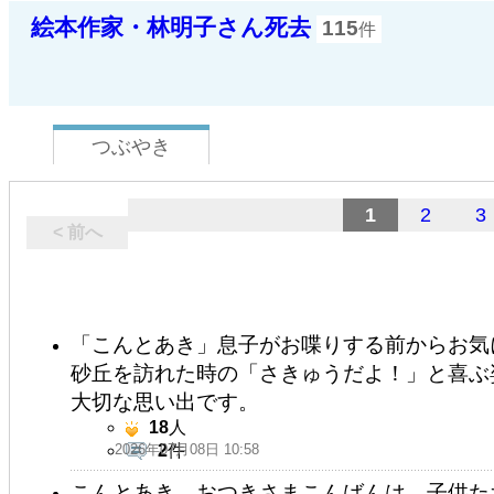
絵本作家・林明子さん死去
115
件
つぶやき
1
2
3
< 前へ
「こんとあき」息子がお喋りする前からお気
砂丘を訪れた時の「さきゅうだよ！」と喜ぶ
大切な思い出です。
18
人
2026年07月08日 10:58
2
件
こんとあき、おつきさまこんばんは 子供た