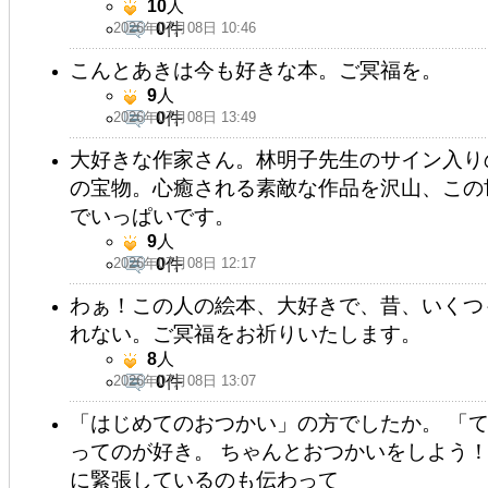
10
人
2026年07月08日 10:46
0
件
こんとあきは今も好きな本。ご冥福を。
9
人
2026年07月08日 13:49
0
件
大好きな作家さん。林明子先生のサイン入り
の宝物。心癒される素敵な作品を沢山、この
でいっぱいです。
9
人
2026年07月08日 12:17
0
件
わぁ！この人の絵本、大好きで、昔、いくつ
れない。ご冥福をお祈りいたします。
8
人
2026年07月08日 13:07
0
件
「はじめてのおつかい」の方でしたか。 「
ってのが好き。 ちゃんとおつかいをしよう
に緊張しているのも伝わって