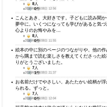
8
人
2026年07月08日 12:56
0
件
こんとあき、大好きです。子どもに読み聞か
夢中に。いくつになっても学びがあると気づ
心よりのお悔やみを…
8
人
2026年07月08日 11:55
0
件
絵本の中に別のページのつながりや、他の作
から隅まで読む楽しさを教えてくださった絵
りがとうございました。
7
人
2026年07月08日 21:37
1
件
お名前だけでやさしい、あたたかい絵柄が浮
られる。ずっと。
7
人
2026年07月08日 12:04
0
件