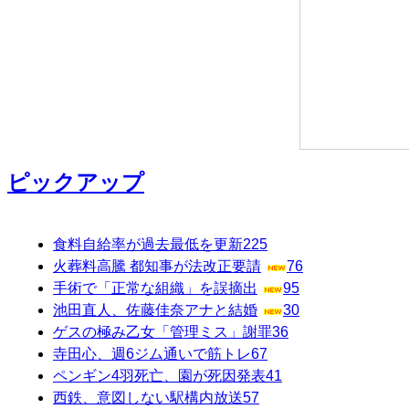
ピックアップ
食料自給率が過去最低を更新
225
火葬料高騰 都知事が法改正要請
76
手術で「正常な組織」を誤摘出
95
池田直人、佐藤佳奈アナと結婚
30
ゲスの極み乙女「管理ミス」謝罪
36
寺田心、週6ジム通いで筋トレ
67
ペンギン4羽死亡、園が死因発表
41
西鉄、意図しない駅構内放送
57