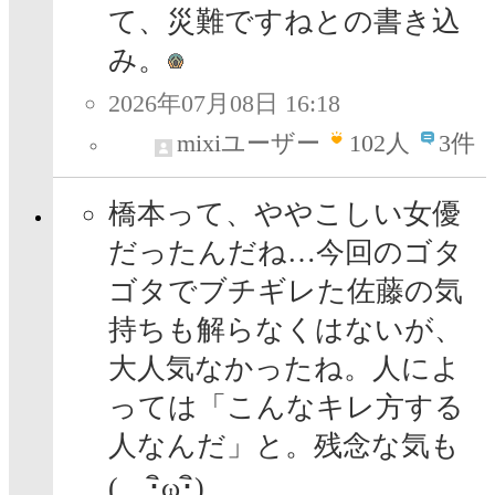
て、災難ですねとの書き込
み。
2026年07月08日 16:18
mixiユーザー
102
人
3件
橋本って、ややこしい女優
だったんだね…今回のゴタ
ゴタでブチギレた佐藤の気
持ちも解らなくはないが、
大人気なかったね。人によ
っては「こんなキレ方する
人なんだ」と。残念な気も
( ･ิω･ิ)