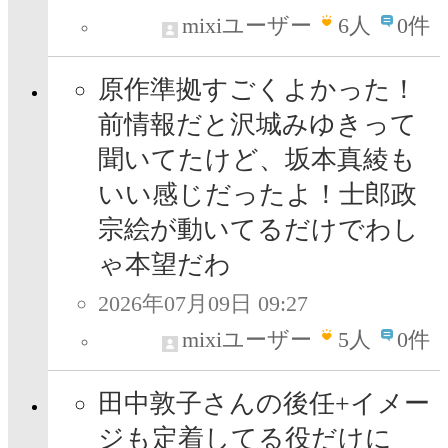
mixiユーザー
6
人
0件
原作準拠すごくよかった！
前情報だと沢城みゆきって
聞いてたけど、坂本真綾も
いい感じだったよ！士郎政
宗絵が動いてるだけでわし
ゃ本望だわ
2026年07月09日 09:27
mixiユーザー
5
人
0件
田中敦子さんの後任+イメー
ジも定着してる役だけに