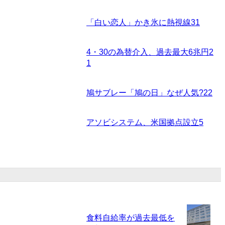
「白い恋人」かき氷に熱視線
31
4・30の為替介入、過去最大6兆円
2
1
鳩サブレー「鳩の日」なぜ人気?
22
アソビシステム、米国拠点設立
5
食料自給率が過去最低を