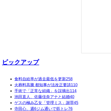
ピックアップ
食料自給率が過去最低を更新
258
火葬料高騰 都知事が法改正要請
110
手術で「正常な組織」を誤摘出
114
池田直人、佐藤佳奈アナと結婚
40
ゲスの極み乙女「管理ミス」謝罪
45
寺田心、週6ジム通いで筋トレ
76