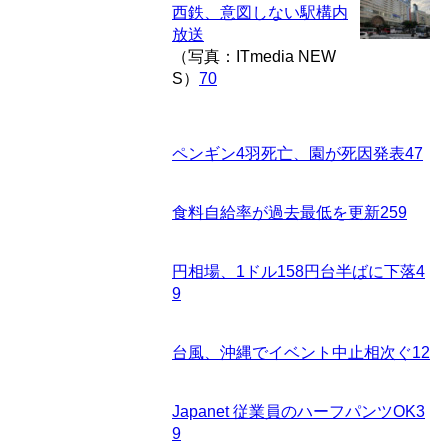
西鉄、意図しない駅構内
放送
（写真：ITmedia NEW
S）
70
ペンギン4羽死亡、園が死因発表
47
食料自給率が過去最低を更新
259
円相場、1ドル158円台半ばに下落
4
9
台風、沖縄でイベント中止相次ぐ
12
Japanet 従業員のハーフパンツOK
3
9