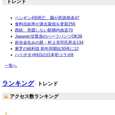
トレンド
ペンギン4羽死亡、園が死因発表
47
食料自給率が過去最低を更新
259
西鉄、意図しない駅構内放送
70
Japanet 従業員のハーフパンツOK
39
超合金生みの親・村上克司氏死去
134
東芝の純利益 前年同期比30倍に
12
ハリポタ×KKDの日本初コラボ
8
一覧へ
ランキング
トレンド
アクセス数ランキング
1