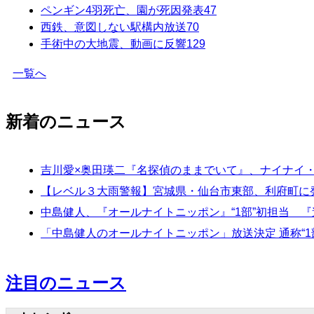
ペンギン4羽死亡、園が死因発表
47
西鉄、意図しない駅構内放送
70
手術中の大地震、動画に反響
129
一覧へ
新着のニュース
吉川愛×奥田瑛二『名探偵のままでいて』、ナイナイ
【レベル３大雨警報】宮城県・仙台市東部、利府町に発表
中島健人、『オールナイトニッポン』“1部”初担当 
「中島健人のオールナイトニッポン」放送決定 通称“1
注目のニュース