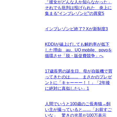
「彼女がどんな人か知らなかった」
それでも批判は投げられた 炎上に
集まる“インプレゾンビ”の異変
5
インプレゾンビ終了? Xが新制度
3
KDDIが値上げしても解約率が低下
した理由 au、UQ mobile、povoを
循環させ「脱・販促費競争」へ
17歳長男の誕生日、母が自販機で買
ってきたのは…… まさかのプレゼ
ントに「キャーーー！！」「2年後
に絶対に真似したい」
1
人間でいうと100歳のご長寿猫→飼
い主が撮っていると……「お前すご
いな」 驚きの光景が100万表示