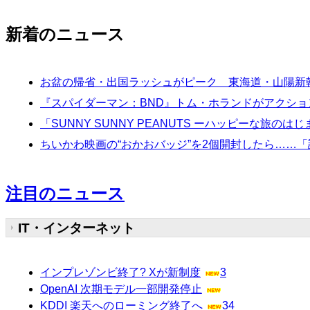
新着のニュース
お盆の帰省・出国ラッシュがピーク 東海道・山陽新
『スパイダーマン：BND』トム・ホランドがアクシ
「SUNNY SUNNY PEANUTS ーハッピーな旅
ちいかわ映画の“おかおバッジ”を2個開封したら……
注目のニュース
IT・インターネット
インプレゾンビ終了? Xが新制度
3
OpenAI 次期モデル一部開発停止
KDDI 楽天へのローミング終了へ
34