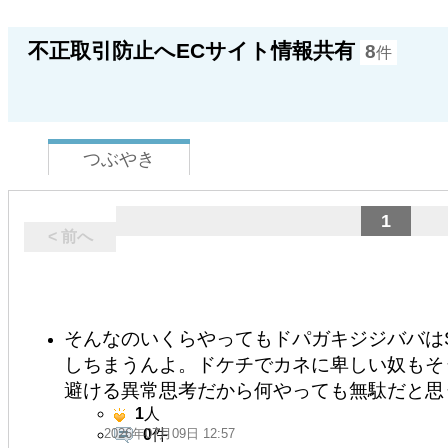
不正取引防止へECサイト情報共有
8
件
つぶやき
1
< 前へ
そんなのいくらやってもドパガキジジババは
しちまうんよ。ドケチでカネに卑しい奴もそ
避ける異常思考だから何やっても無駄だと思
1
人
2026年07月09日 12:57
0
件