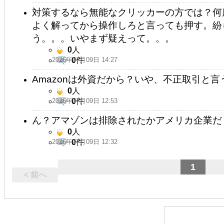
対策するなら無能なクリッカーの方では？何
よく解ってから操作しろと言っても押す。紛
う。。。いやまず疑えって。。。
0
人
2026年07月09日 14:27
0
件
Amazonは外資だから？いや、不正取引と言
0
人
2026年07月09日 12:53
0
件
ん？アマゾンは排除されたかアメリカ企業だ
0
人
2026年07月09日 12:32
0
件
1
< 前へ