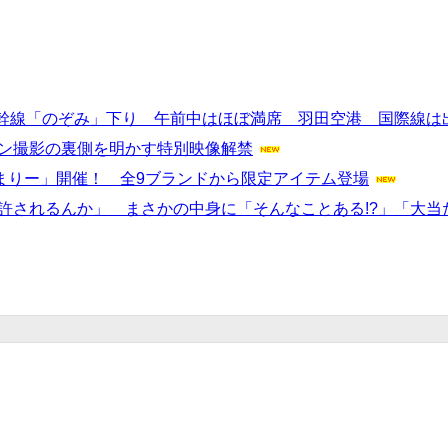
幹線「のぞみ」下り 午前中はほぼ満席 羽田空港 国際線は出
ョン撮影の裏側を明かす特別映像解禁
のはじまりー」開催！ 全9ブランドから限定アイテム登場
「許されるんか」 まさかの中身に「そんなことある!?」「大