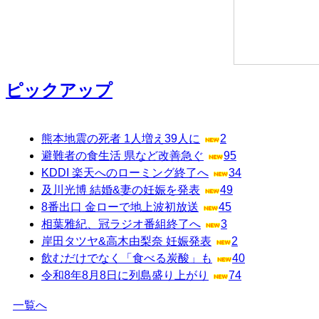
ピックアップ
熊本地震の死者 1人増え39人に
2
避難者の食生活 県など改善急ぐ
95
KDDI 楽天へのローミング終了へ
34
及川光博 結婚&妻の妊娠を発表
49
8番出口 金ローで地上波初放送
45
相葉雅紀、冠ラジオ番組終了へ
3
岸田タツヤ&高木由梨奈 妊娠発表
2
飲むだけでなく「食べる炭酸」も
40
令和8年8月8日に列島盛り上がり
74
一覧へ