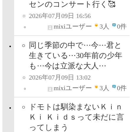
センのコンサート行く🥰
2026年07月09日 16:56
mixiユーザー
3
人
0件
同じ季節の中で⋯今⋯君と
生きている⋯30年前の少年
も⋯今は立派な大人⋯
2026年07月09日 13:02
mixiユーザー
3
人
0件
ドモトは馴染まないＫｉｎ
Ｋｉ Ｋｉｄｓって未だに言
ってしまう