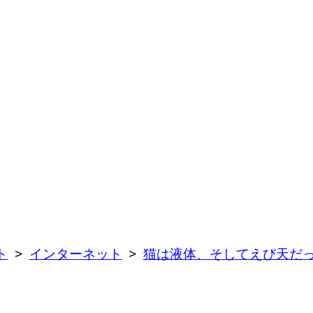
ト
インターネット
猫は液体、そしてえび天だ