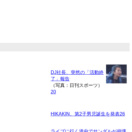
DJ社長、突然の「活動終
了」報告
（写真：日刊スポーツ）
20
HIKAKIN、第2子男児誕生を発表
26
ライブに行く道中でサンダルが崩壊