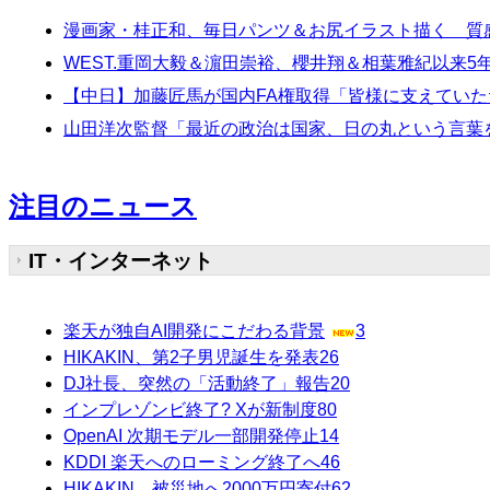
漫画家・桂正和、毎日パンツ＆お尻イラスト描く 質
WEST.重岡大毅＆濵田崇裕、櫻井翔＆相葉雅紀以来5年
【中日】加藤匠馬が国内FA権取得「皆様に支えてい
山田洋次監督「最近の政治は国家、日の丸という言葉
注目のニュース
IT・インターネット
楽天が独自AI開発にこだわる背景
3
HIKAKIN、第2子男児誕生を発表
26
DJ社長、突然の「活動終了」報告
20
インプレゾンビ終了? Xが新制度
80
OpenAI 次期モデル一部開発停止
14
KDDI 楽天へのローミング終了へ
46
HIKAKIN、被災地へ2000万円寄付
62