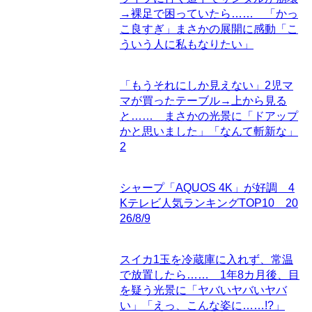
→裸足で困っていたら…… 「かっ
こ良すぎ」まさかの展開に感動「こ
ういう人に私もなりたい」
「もうそれにしか見えない」2児マ
マが買ったテーブル→上から見る
と…… まさかの光景に「ドアップ
かと思いました」「なんて斬新な」
2
シャープ「AQUOS 4K」が好調 4
Kテレビ人気ランキングTOP10 20
26/8/9
スイカ1玉を冷蔵庫に入れず、常温
で放置したら…… 1年8カ月後、目
を疑う光景に「ヤバいヤバいヤバ
い」「えっ、こんな姿に……!?」