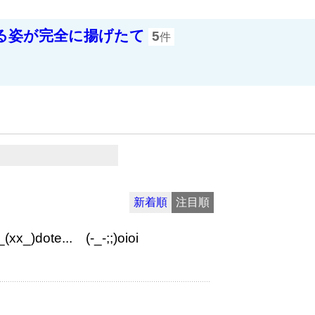
る姿が完全に揚げたて
5
件
新着順
注目順
e...ゞ(-_-;;)oioi