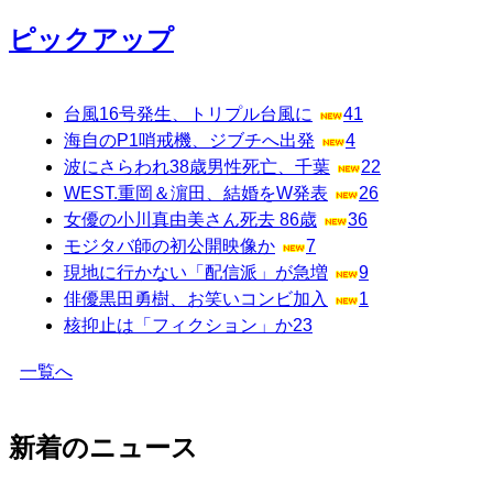
ピックアップ
台風16号発生、トリプル台風に
41
海自のP1哨戒機、ジブチへ出発
4
波にさらわれ38歳男性死亡、千葉
22
WEST.重岡＆濵田、結婚をW発表
26
女優の小川真由美さん死去 86歳
36
モジタバ師の初公開映像か
7
現地に行かない「配信派」が急増
9
俳優黒田勇樹、お笑いコンビ加入
1
核抑止は「フィクション」か
23
一覧へ
新着のニュース