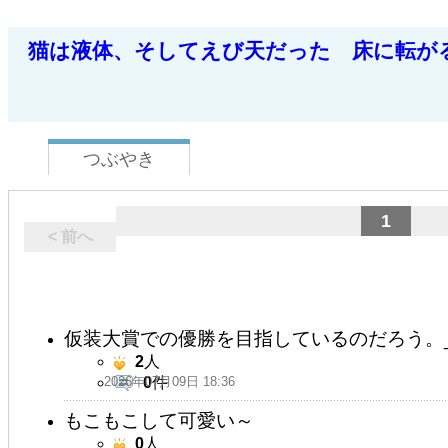
猫は液体、そしてえび天だった 床に転が
つぶやき
1
< 前へ
仮装大賞での優勝を目指しているのだろう。_(xx_)dot
2
人
2026年07月09日 18:36
0
件
もこもこして可愛い～
0
人