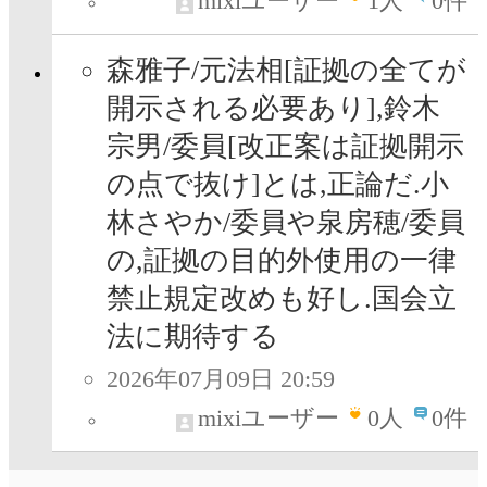
mixiユーザー
1
人
0件
森雅子/元法相[証拠の全てが
開示される必要あり],鈴木
宗男/委員[改正案は証拠開示
の点で抜け]とは,正論だ.小
林さやか/委員や泉房穂/委員
の,証拠の目的外使用の一律
禁止規定改めも好し.国会立
法に期待する
2026年07月09日 20:59
mixiユーザー
0
人
0件