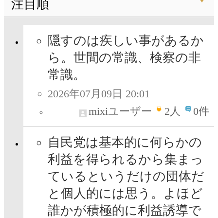
注目順
隠すのは疾しい事があるか
ら。世間の常識、検察の非
常識。
2026年07月09日 20:01
mixiユーザー
2
人
0件
自民党は基本的に何らかの
利益を得られるから集まっ
ているというだけの団体だ
と個人的には思う。よほど
誰かが積極的に利益誘導で