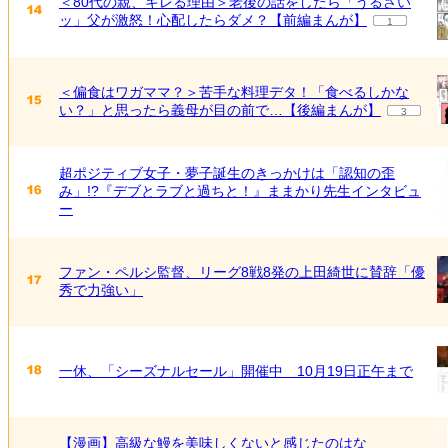
＜80代の親、キレる理由＞老後の話をしたら「うるさい
ッ」父が激怒！心配したらダメ？【前編まんが】
1
＜偏食はワガママ？＞苦手な料理デタ！「食べるしかな
い？」と思ったら義母が目の前で…【後編まんが】
3
超ポジティブ女子・夢子誕生のきっかけは「認知の歪
み」!?『デブとラブと過ちと！』ままかり先生インタビュ
ー
ファン・ペルシ監督、リーグ8戦8発の上田綺世に賛辞「優
秀で力強い」
一休、「シーズナルセール」開催中 10月19日正午まで
【漫画】高級な鰻を美味しくないと感じたのはな