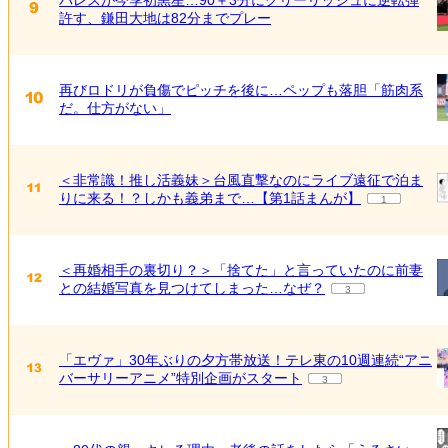
許す、鎌田大地は82分までプレー
再びロドリが負傷でピッチを後に…ペップも落胆「筋肉系
だ。仕方がない」
＜非常識！推し活義妹＞台風直撃なのにライブ遠征で泊ま
りに来る！？しかも義弟まで…【第1話まんが】
1
＜再婚相手の裏切り？＞「捨てた」と言っていたのに前妻
との結婚写真を見つけてしまった…なぜ？
3
「エヴァ」30年ぶりの夕方帯放送！テレ東の10週連続“アニ
バーサリーアニメ”特別企画がスタート
3