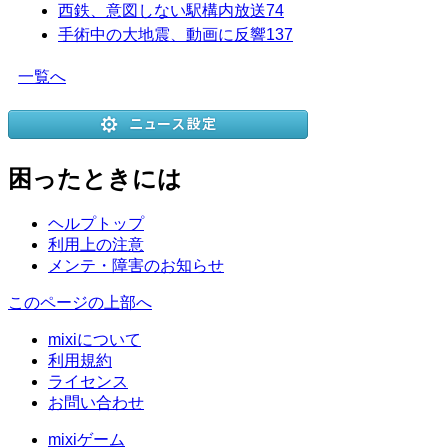
西鉄、意図しない駅構内放送
74
手術中の大地震、動画に反響
137
一覧へ
困ったときには
ヘルプトップ
利用上の注意
メンテ・障害のお知らせ
このページの上部へ
mixiについて
利用規約
ライセンス
お問い合わせ
mixiゲーム