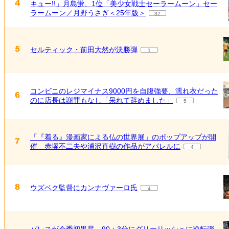
キュー!!」月島蛍、1位「美少女戦士セーラームーン」セー
ラームーン／月野うさぎ＜25年版＞
32
セルティック・前田大然が決勝弾
1
コンビニのレジマイナス9000円を自腹強要、濡れ衣だった
のに店長は謝罪もなし「呆れて辞めました」
5
「『着る』漫画家による仏の世界展」のポップアップが開
催 赤塚不二夫や浦沢直樹の作品がアパレルに
4
ウズベク監督にカンナヴァーロ氏
4
パレスが今季初黒星…90＋3分にグリーリッシュに逆転弾