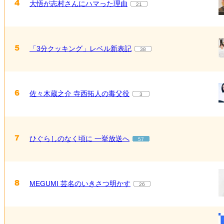
大悟が志村さんにハマった理由
21
「3分クッキング」レベル新表記
38
佐々木蔵之介 寺西拓人の毒父役
3
ひぐらしのなく頃に 一挙放送へ
57
MEGUMI 芸名のいきさつ明かす
26