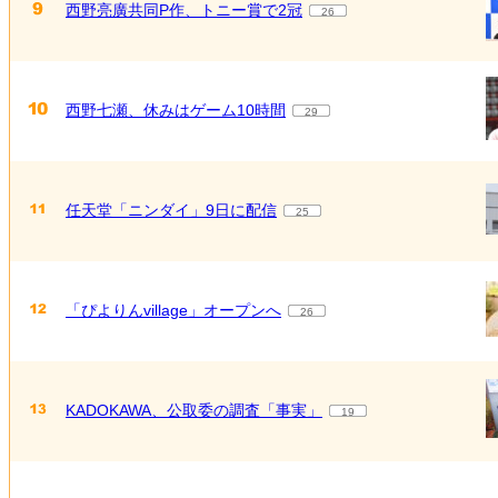
西野亮廣共同P作、トニー賞で2冠
26
西野七瀬、休みはゲーム10時間
29
任天堂「ニンダイ」9日に配信
25
「ぴよりんvillage」オープンへ
26
KADOKAWA、公取委の調査「事実」
19