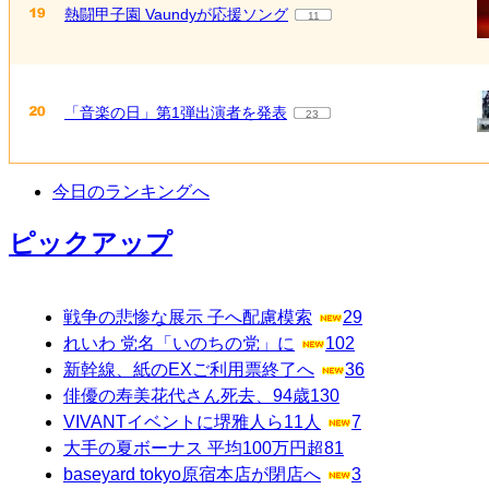
熱闘甲子園 Vaundyが応援ソング
11
「音楽の日」第1弾出演者を発表
23
今日のランキングへ
ピックアップ
戦争の悲惨な展示 子へ配慮模索
29
れいわ 党名「いのちの党」に
102
新幹線、紙のEXご利用票終了へ
36
俳優の寿美花代さん死去、94歳
130
VIVANTイベントに堺雅人ら11人
7
大手の夏ボーナス 平均100万円超
81
baseyard tokyo原宿本店が閉店へ
3