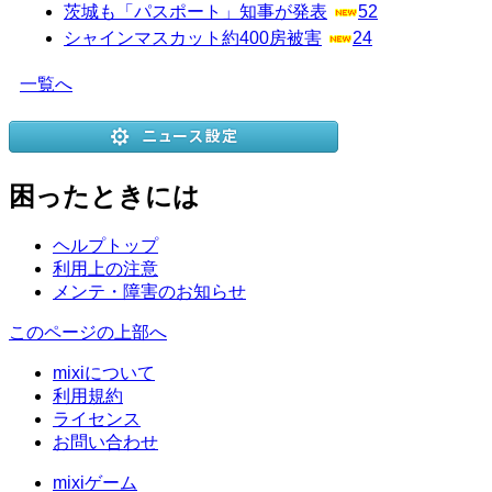
茨城も「パスポート」知事が発表
52
シャインマスカット約400房被害
24
一覧へ
困ったときには
ヘルプトップ
利用上の注意
メンテ・障害のお知らせ
このページの上部へ
mixiについて
利用規約
ライセンス
お問い合わせ
mixiゲーム