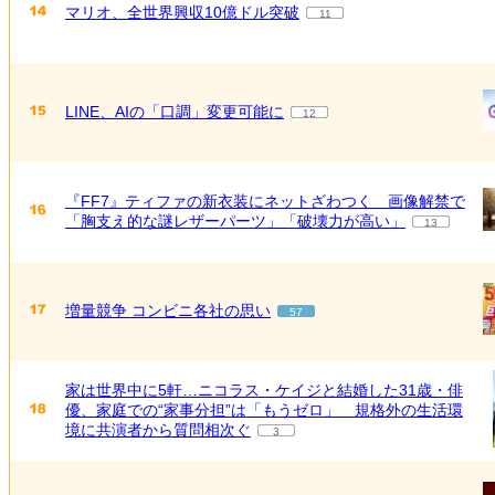
マリオ、全世界興収10億ドル突破
11
LINE、AIの「口調」変更可能に
12
『FF7』ティファの新衣装にネットざわつく 画像解禁で
「胸支え的な謎レザーパーツ」「破壊力が高い」
13
増量競争 コンビニ各社の思い
57
家は世界中に5軒…ニコラス・ケイジと結婚した31歳・俳
優、家庭での“家事分担”は「もうゼロ」 規格外の生活環
境に共演者から質問相次ぐ
3