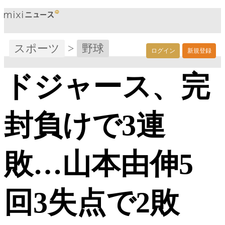
スポーツ
>
野球
ログイン
新規登録
ドジャース、完
封負けで3連
敗…山本由伸5
回3失点で2敗