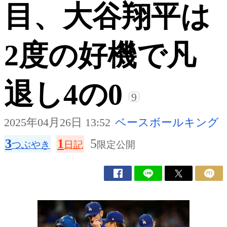
目、大谷翔平は
2度の好機で凡
退し4の0
9
2025年04月26日 13:52
ベースボールキング
3
1
5
つぶやき
日記
限定公開