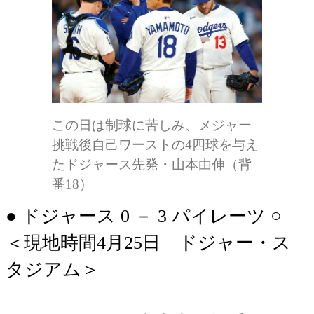
この日は制球に苦しみ、メジャー
挑戦後自己ワーストの4四球を与え
たドジャース先発・山本由伸（背
番18）
● ドジャース 0 － 3 パイレーツ ○
＜現地時間4月25日 ドジャー・ス
タジアム＞