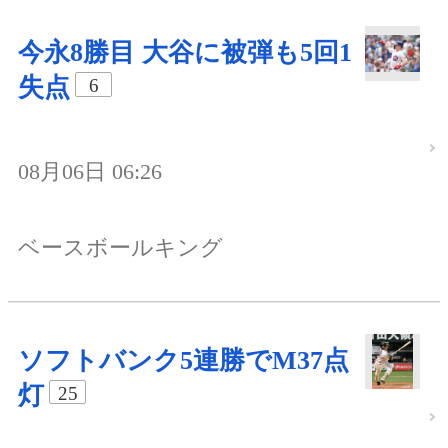
今永8勝目 大谷に被弾も5回1
失点
6
08月06日 06:26
ベースボールキング
ソフトバンク5連勝でM37点
灯
25