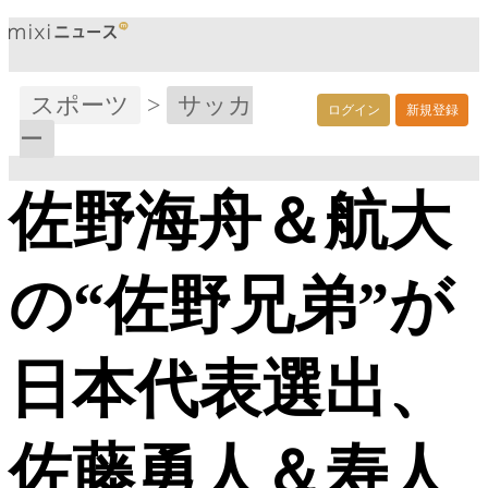
スポーツ
>
サッカ
ログイン
新規登録
ー
佐野海舟＆航大
の“佐野兄弟”が
日本代表選出、
佐藤勇人＆寿人