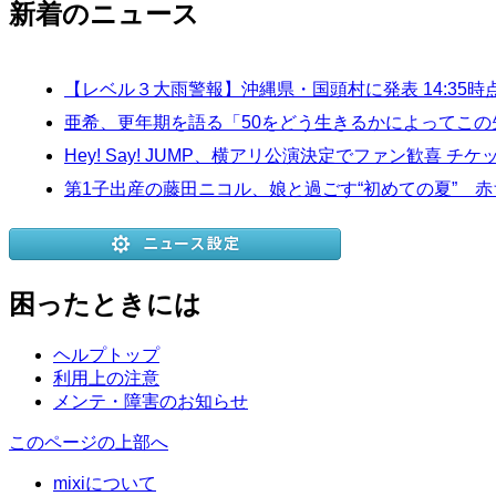
新着のニュース
【レベル３大雨警報】沖縄県・国頭村に発表 14:35時
亜希、更年期を語る「50をどう生きるかによってこ
Hey! Say! JUMP、横アリ公演決定でファン歓
第1子出産の藤田ニコル、娘と過ごす“初めての夏” 
困ったときには
ヘルプトップ
利用上の注意
メンテ・障害のお知らせ
このページの上部へ
mixiについて