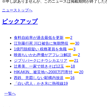
※申し訳ありませんが、このニュースは掲載期間が終了した
ニューストップへ
ピックアップ
食料自給率が過去最低を更新
2
江別暴行死 川口被告に無期懲役
30
1億円脱税疑い 税務署員を免職
3
映画ちいかわ声優がアフレコ解説
2
ジブリパークにナウシカエリア
21
辻希美、一家で焼きそば12玉
18
HIKAKIN、被災地へ2000万円寄付
20
西鉄、意図しない駅構内放送
16
「白い恋人」かき氷に熱視線
19
一覧へ