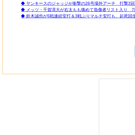
◆ ヤンキースのジャッジが衝撃の26号場外アーチ 打撃3
◆ メッツ・千賀滉大が右太もも痛めて負傷者リスト入り 7勝
◆ 鈴木誠也が5戦連続安打＆3戦ぶりマルチ安打も、起死