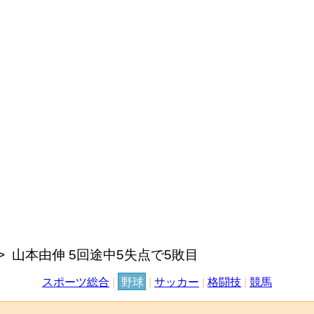
山本由伸 5回途中5失点で5敗目
スポーツ総合
|
野球
|
サッカー
|
格闘技
|
競馬