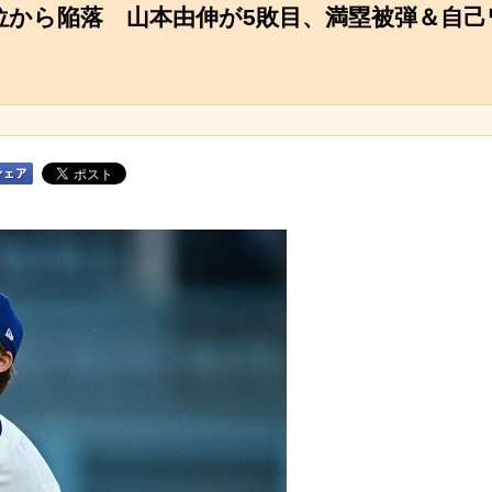
から陥落 山本由伸が5敗目、満塁被弾＆自己ワ