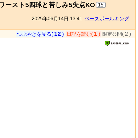
ースト5四球と苦しみ5失点KO
15
2025年06月14日 13:41
ベースボールキング
12
1
2
つぶやきを見る(
)
日記を読む(
)
限定公開(
)