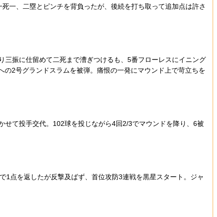
一死一、二塁とピンチを背負ったが、後続を打ち取って追加点は許さ
り三振に仕留めて二死まで漕ぎつけるも、5番フローレスにイニング
段への2号グランドスラムを被弾。痛恨の一発にマウンド上で苛立ちを
て投手交代。102球を投じながら4回2/3でマウンドを降り、6被
で1点を返したが反撃及ばず、首位攻防3連戦を黒星スタート。ジャ