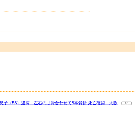
息子（58）逮捕 左右の肋骨合わせて8本骨折 死亡確認 大阪
10