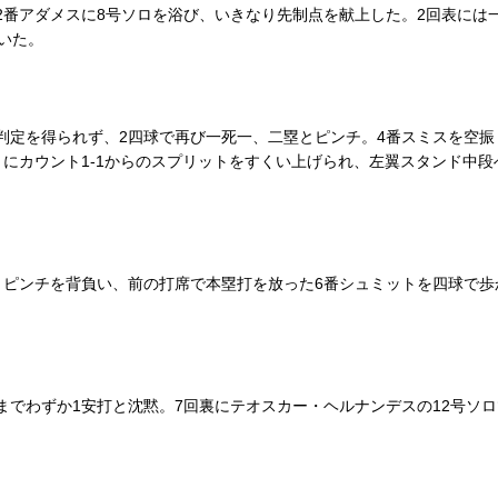
番アダメスに8号ソロを浴び、いきなり先制点を献上した。2回表には
いた。
定を得られず、2四球で再び一死一、二塁とピンチ。4番スミスを空振
トにカウント1-1からのスプリットをすくい上げられ、左翼スタンド中
ンチを背負い、前の打席で本塁打を放った6番シュミットを四球で歩かせ
でわずか1安打と沈黙。7回裏にテオスカー・ヘルナンデスの12号ソロ