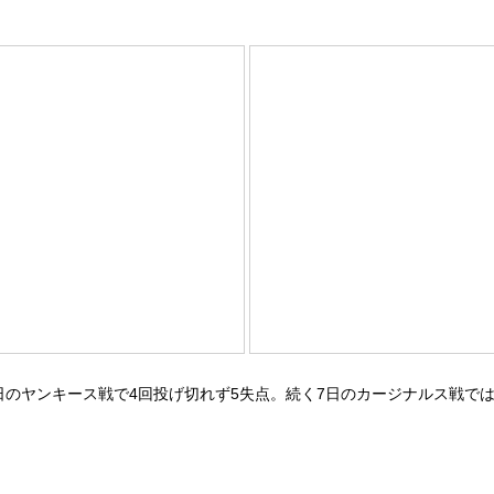
日のヤンキース戦で4回投げ切れず5失点。続く7日のカージナルス戦で