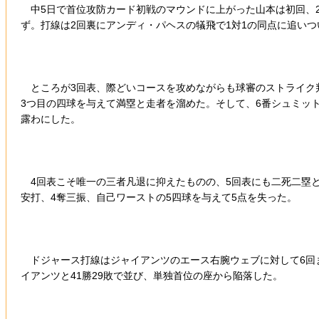
中5日で首位攻防カード初戦のマウンドに上がった山本は初回、2
ず。打線は2回裏にアンディ・パヘスの犠飛で1対1の同点に追いつ
ところが3回表、際どいコースを攻めながらも球審のストライク判
3つ目の四球を与えて満塁と走者を溜めた。そして、6番シュミッ
露わにした。
4回表こそ唯一の三者凡退に抑えたものの、5回表にも二死二塁とピ
安打、4奪三振、自己ワーストの5四球を与えて5点を失った。
ドジャース打線はジャイアンツのエース右腕ウェブに対して6回ま
イアンツと41勝29敗で並び、単独首位の座から陥落した。