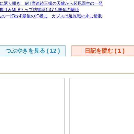
冠に返り咲き 6打席連続三振の天敵から起死回生の一発
目＆MLBトップ防御率1.47も無念の離脱
回生の一打出ず最後の打者に カブスは延長戦の末に惜敗
つぶやきを見る (
12
)
日記を読む (
1
)