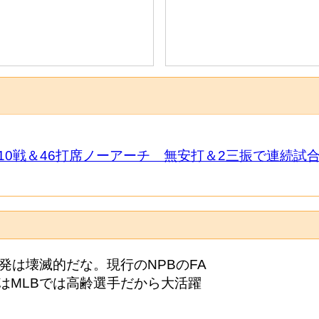
0戦＆46打席ノーアーチ 無安打＆2三振で連続試
発は壊滅的だな。現行のNPBのFA
はMLBでは高齢選手だから大活躍