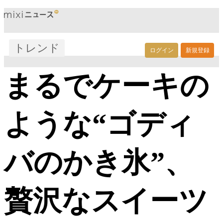
トレンド
ログイン
新規登録
まるでケーキの
ような“ゴディ
バのかき氷”、
贅沢なスイーツ