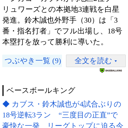
リュワーズとの本拠地3連戦を白星
発進。鈴木誠也外野手（30）は「3
番・指名打者」でフル出場し、18号
本塁打を放って勝利に導いた。
つぶやき一覧 (9)
全文を読む
ベースボールキング
◆ カブス・鈴木誠也が4試合ぶりの
18号逆転3ラン “三度目の正直”で
豪快な一発 リーグトップに迫る今