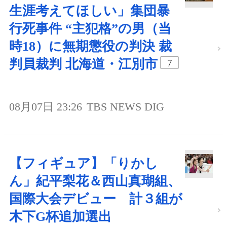
生涯考えてほしい」集団暴
行死事件 “主犯格”の男（当
時18）に無期懲役の判決 裁
判員裁判 北海道・江別市
7
08月07日 23:26
TBS NEWS DIG
【フィギュア】「りかし
ん」紀平梨花＆西山真瑚組、
国際大会デビュー 計３組が
木下G杯追加選出