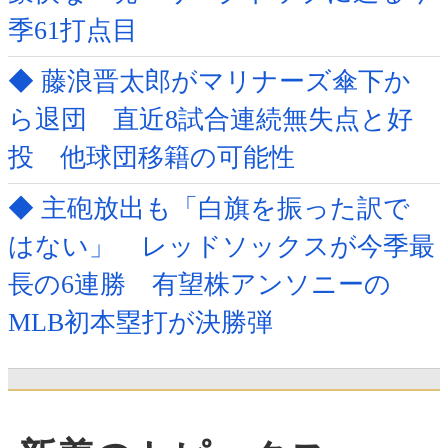
季61打点目
◆ 藤浪晋太郎がマリナーズ傘下か
ら退団 直近8試合連続無失点と好
投 他球団移籍の可能性
◆ 主砲放出も「白旗を振った訳で
はない」 レッドソックスが今季最
長の6連勝 有望株アンソニーの
MLB初本塁打が決勝弾