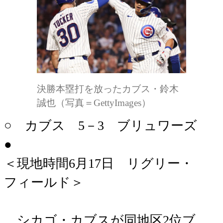
決勝本塁打を放ったカブス・鈴木
誠也（写真＝GettyImages）
○ カブス 5－3 ブリュワーズ
●
＜現地時間6月17日 リグリー・
フィールド＞
シカゴ・カブスが同地区2位ブ