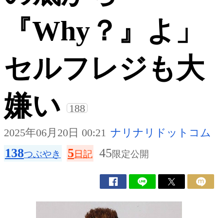
『Why？』よ」
セルフレジも大
嫌い
188
2025年06月20日 00:21
ナリナリドットコム
138
5
45
つぶやき
日記
限定公開