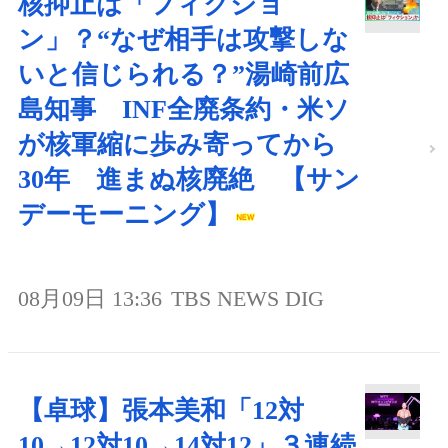
核抑止は「フィクショ
ン」？“なぜ相手は攻撃しな
いと信じられる？”湯崎前広
島知事 INF全廃条約・米ソ
が核軍縮に歩み寄ってから
30年 進まぬ核廃絶 【サン
デーモーニング】
08月09日 13:36
TBS NEWS DIG
【卓球】張本美和「12対
10→12対10→14対12」３連続