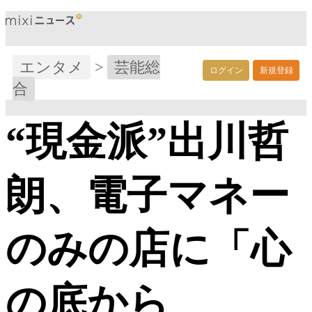
エンタメ
>
芸能総
ログイン
新規登録
合
“現金派”出川哲
朗、電子マネー
のみの店に「心
の底から