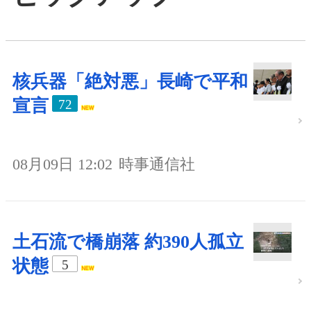
核兵器「絶対悪」長崎で平和
宣言
72
08月09日 12:02
時事通信社
土石流で橋崩落 約390人孤立
状態
5