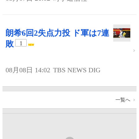
朗希6回2失点力投 ド軍は7連
敗
1
08月08日 14:02
TBS NEWS DIG
一覧へ