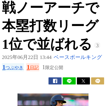
戦ノーアーチで
本塁打数リーグ
1位で並ばれる
3
2025年06月22日 13:44
ベースボールキング
1
1
1
つぶやき
日記
限定公開