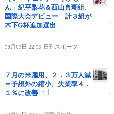
ん」紀平梨花＆西山真瑚組、
国際大会デビュー 計３組が
木下G杯追加選出
08月07日 22:05
日刊スポーツ
７月の米雇用、２．３万人減
＝予想外の縮小、失業率４．
１％に改善
1