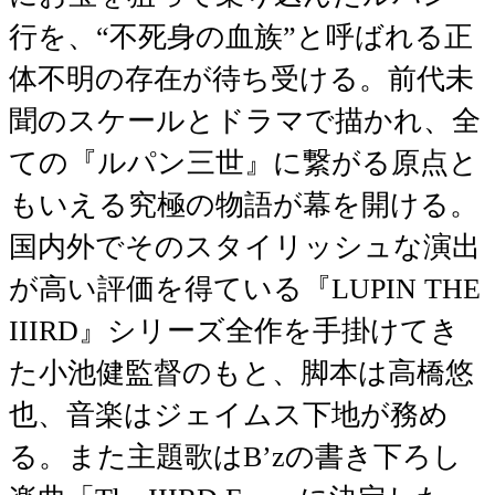
行を、“不死身の血族”と呼ばれる正
体不明の存在が待ち受ける。前代未
聞のスケールとドラマで描かれ、全
ての『ルパン三世』に繋がる原点と
もいえる究極の物語が幕を開ける。
国内外でそのスタイリッシュな演出
が高い評価を得ている『LUPIN THE
IIIRD』シリーズ全作を手掛けてき
た小池健監督のもと、脚本は高橋悠
也、音楽はジェイムス下地が務め
る。また主題歌はB’zの書き下ろし