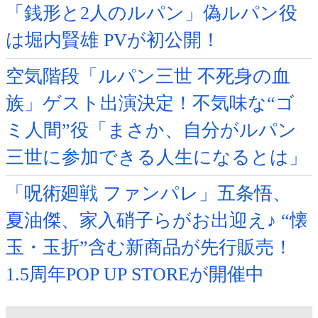
「銭形と2人のルパン」偽ルパン役
は堀内賢雄 PVが初公開！
空気階段「ルパン三世 不死身の血
族」ゲスト出演決定！不気味な“ゴ
ミ人間”役「まさか、自分がルパン
三世に参加できる人生になるとは」
「呪術廻戦 ファンパレ」五条悟、
夏油傑、家入硝子らがお出迎え♪ “懐
玉・玉折”含む新商品が先行販売！
1.5周年POP UP STOREが開催中