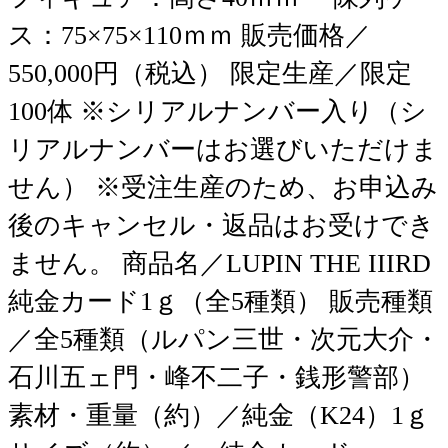
ス：75×75×110ｍｍ 販売価格／
550,000円（税込） 限定生産／限定
100体 ※シリアルナンバー入り（シ
リアルナンバーはお選びいただけま
せん） ※受注生産のため、お申込み
後のキャンセル・返品はお受けでき
ません。 商品名／LUPIN THE IIIRD
純金カード1ｇ（全5種類） 販売種類
／全5種類（ルパン三世・次元大介・
石川五ェ門・峰不二子・銭形警部）
素材・重量（約）／純金（K24）1ｇ