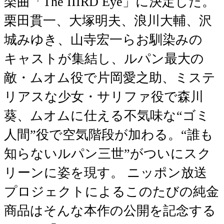
楽曲「The IIIRD Eye」に決定した。
栗田貫一、大塚明夫、浪川大輔、沢
城みゆき、山寺宏一らお馴染みの
キャストが集結し、ルパン最大の
敵・ムオム役で片岡愛之助、ミステ
リアスな少女・サリファ役で森川
葵、ムオムに仕える不気味な“ゴミ
人間”役で空気階段が加わる。“誰も
知らないルパン三世”がついにスク
リーンに姿を現す。 ニッポン放送
プロジェクトによるこのたびの純金
商品はそんな本作の公開を記念する