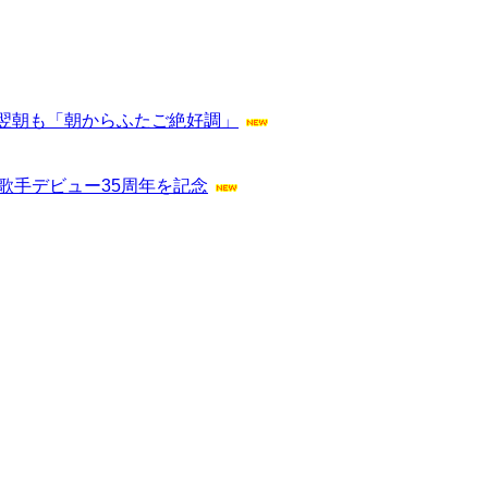
翌朝も「朝からふたご絶好調」
歌手デビュー35周年を記念