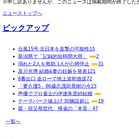
※申し訳ありませんが、このニュースは掲載期間が終了した
ニューストップへ
ピックアップ
台風15号 北日本を直撃の可能性
15
新潟県で「記録的短時間大雨」
2
溺れた2人を救助 1人が心肺停止
31
及川光博 結婚&妻の妊娠を発表
121
8番出口 金ローで地上波初放送
72
「要介護5」86歳志茂田景樹の今
23
声優でプロ雀士の伊達朱里紗結婚
テーマパーク値上げ 30施設超に
19
親・祖父母世代、帰省の「本音」
47
一覧へ