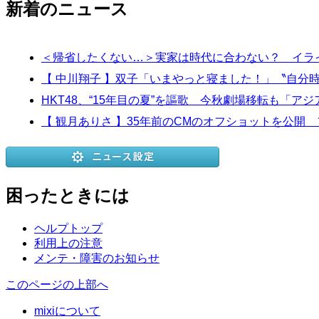
新着のニュース
＜帰省したくない…＞実家は時代に合わない？ イラ
【 中川翔子 】双子「いまやっと寝ました！」〝自
HKT48、“15年目の夏”を謳歌 今秋劇場移転も「
【 観月ありさ 】35年前のCMのオフショットを公
困ったときには
ヘルプトップ
利用上の注意
メンテ・障害のお知らせ
このページの上部へ
mixiについて