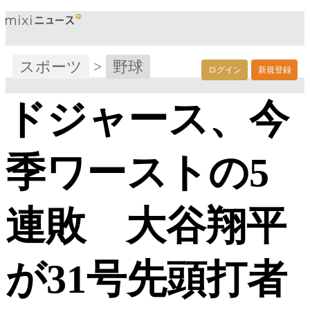
スポーツ
>
野球
ログイン
新規登録
ドジャース、今
季ワーストの5
連敗 大谷翔平
が31号先頭打者