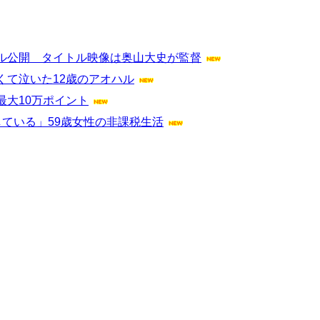
ル公開 タイトル映像は奥山大史が監督
くて泣いた12歳のアオハル
大10万ポイント
ている」59歳女性の非課税生活