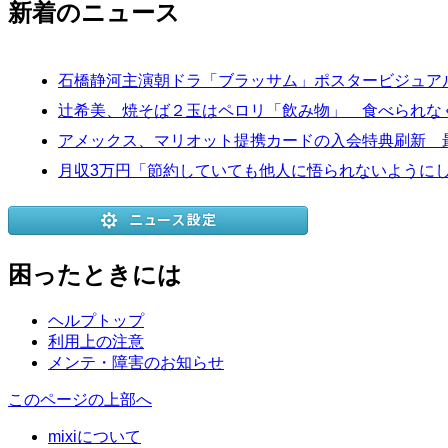
新着のニュース
石橋静河主演朝ドラ「ブラッサム」ポスタービジュア
辻希美、焼そば２玉はペロリ「飲み物」 食べられな
アメックス、マリオット提携カードの入会特典刷新 最
月収3万円「節約していても他人に悟られないようにし
困ったときには
ヘルプトップ
利用上の注意
メンテ・障害のお知らせ
このページの上部へ
mixiについて