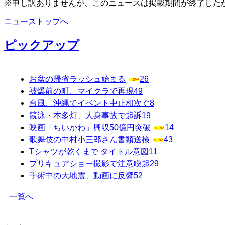
※申し訳ありませんが、このニュースは掲載期間が終了した
ニューストップへ
ピックアップ
お盆の帰省ラッシュ始まる
26
被爆前の町、マイクラで再現
49
台風、沖縄でイベント中止相次ぐ
8
競泳・本多灯、人身事故で起訴
19
映画「ちいかわ」興収50億円突破
14
歌舞伎の中村小三郎さん書類送検
43
Tシャツが乾くまで タイトル意図
11
プリキュアショー撮影で注意喚起
29
手術中の大地震、動画に反響
52
一覧へ