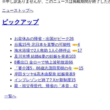
※申し訳ありませんが、このニュースは掲載期間が終了した
ニューストップへ
ピックアップ
お盆休みの帰省・出国がピーク
26
台風15号 北日本を直撃の可能性
4
海水浴場で2人救助 1人心肺停止
17
及川光博 結婚&妻の妊娠を発表
103
8番出口 金ローで地上波初放送
66
「要介護5」86歳志茂田景樹の今
15
岸田タツヤ&高木由梨奈 妊娠発表
9
インプレゾンビ終了? Xが新制度
15
親・祖父母世代、帰省の「本音」
42
一覧へ