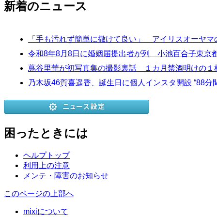
新着のニュース
「手も汚れず簡単に撒けて良い」 アイリスオーヤマ
令和8年8月8日に婚姻届提出者が列 小池百合子東京
蔦谷里華が初写真集の撮影裏話 １カ月禁酒明けの１
乃木坂46賀喜遥香、誕生日に個人インスタ開設 “88分
困ったときには
ヘルプトップ
利用上の注意
メンテ・障害のお知らせ
このページの上部へ
mixiについて