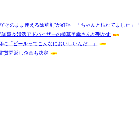
の“そのまま使える除草剤”が好評 「ちゃんと枯れてました」
都知事＆婚活アドバイザーの植草美幸さんが明かす
杯に「ビールってこんなにおいしいんだ！」
間”質問返し企画も決定