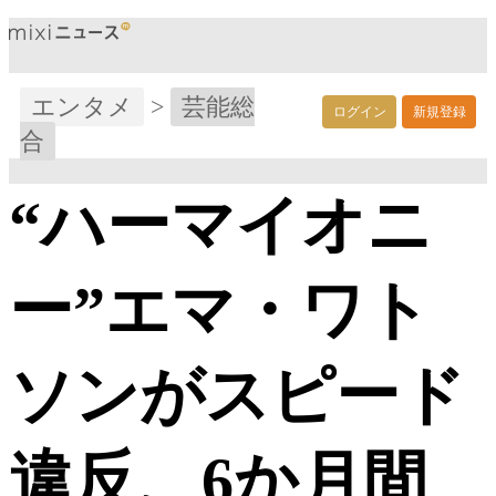
エンタメ
>
芸能総
ログイン
新規登録
合
“ハーマイオニ
ー”エマ・ワト
ソンがスピード
違反、6か月間