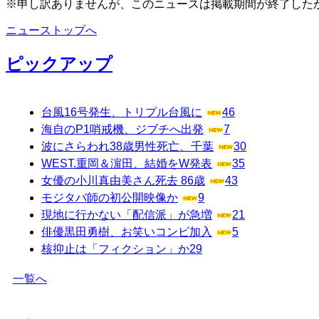
※申し訳ありませんが、このニュースは掲載期間が終了した
ニューストップへ
ピックアップ
台風16号発生、トリプル台風に
46
海自のP1哨戒機、ジブチへ出発
7
波にさらわれ38歳男性死亡、千葉
30
WEST.重岡＆濵田、結婚をW発表
35
女優の小川真由美さん死去 86歳
43
モジタバ師の初公開映像か
9
現地に行かない「配信派」が急増
21
俳優黒田勇樹、お笑いコンビ加入
5
核抑止は「フィクション」か
29
一覧へ