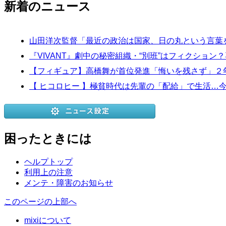
新着のニュース
山田洋次監督「最近の政治は国家、日の丸という言葉
『VIVANT』劇中の秘密組織・“別班”はフィクショ
【フィギュア】高橋舞が首位発進「悔いを残さず」２
【 ヒコロヒー 】極貧時代は先輩の「配給」で生活…
困ったときには
ヘルプトップ
利用上の注意
メンテ・障害のお知らせ
このページの上部へ
mixiについて