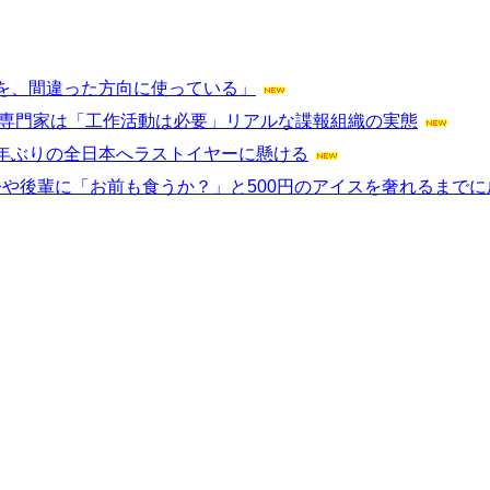
を、間違った方向に使っている」
ン？専門家は「工作活動は必要」リアルな諜報組織の実態
年ぶりの全日本へラストイヤーに懸ける
今や後輩に「お前も食うか？」と500円のアイスを奢れるまでに