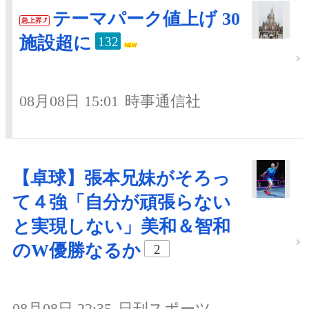
テーマパーク値上げ 30
急上昇
施設超に
132
08月08日 15:01
時事通信社
【卓球】張本兄妹がそろっ
て４強「自分が頑張らない
と実現しない」美和＆智和
のW優勝なるか
2
08月08日 22:35
日刊スポーツ