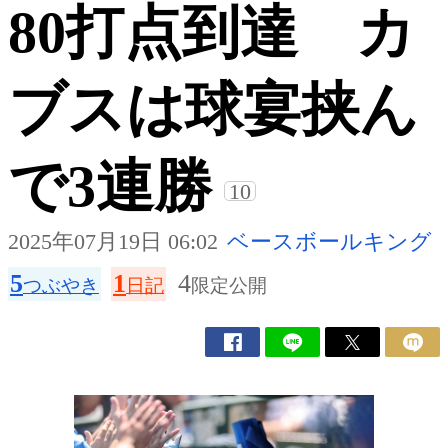
80打点到達 カ
ブスは球宴挟ん
で3連勝
10
2025年07月19日 06:02
ベースボールキング
5
1
4
つぶやき
日記
限定公開