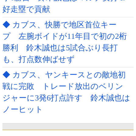
好走塁で貢献
◆ カブス、快勝で地区首位キー
プ 左腕ボイドが11年目で初の2桁
勝利 鈴木誠也は5試合ぶり長打
も、打点数伸ばせず
◆ カブス、ヤンキースとの敵地初
戦に完敗 トレード放出のベリン
ジャーに3発6打点許す 鈴木誠也は
ノーヒット