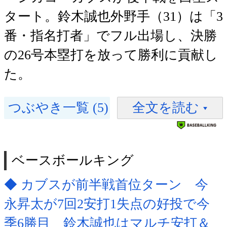
タート。鈴木誠也外野手（31）は「3
番・指名打者」でフル出場し、決勝
の26号本塁打を放って勝利に貢献し
た。
つぶやき一覧 (5)
全文を読む
ベースボールキング
◆ カブスが前半戦首位ターン 今
永昇太が7回2安打1失点の好投で今
季6勝目 鈴木誠也はマルチ安打＆