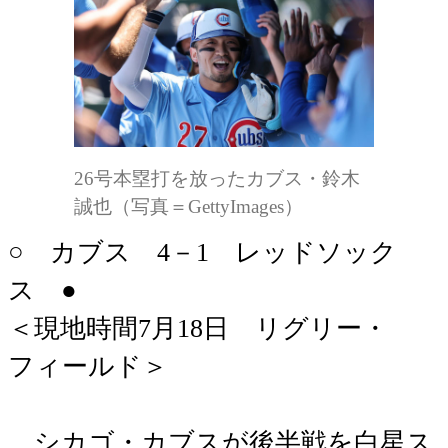
26号本塁打を放ったカブス・鈴木
誠也（写真＝GettyImages）
○ カブス 4－1 レッドソック
ス ●
＜現地時間7月18日 リグリー・
フィールド＞
シカゴ・カブスが後半戦を白星ス