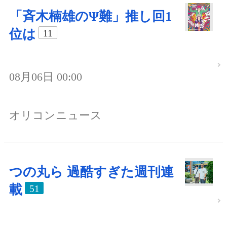
「斉木楠雄のΨ難」推し回1
位は
11
08月06日 00:00
オリコンニュース
つの丸ら 過酷すぎた週刊連
載
51