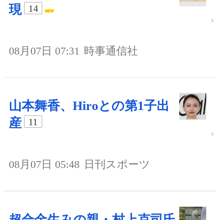
現
14
08月07日 07:31
時事通信社
山本舞香、Hiroとの第1子出
産
11
08月07日 05:48
日刊スポーツ
超合金生みの親・村上克司氏