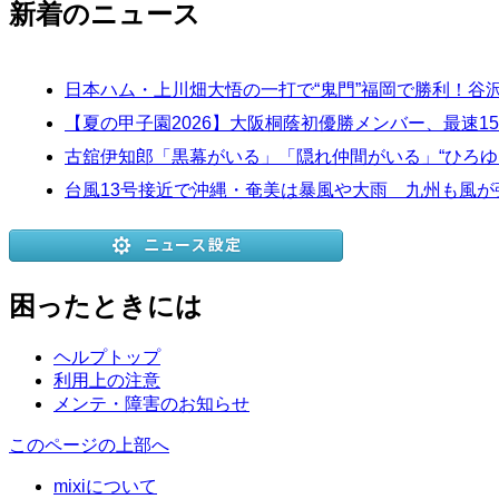
新着のニュース
日本ハム・上川畑大悟の一打で“鬼門”福岡で勝利！
【夏の甲子園2026】大阪桐蔭初優勝メンバー、最速15
古舘伊知郎「黒幕がいる」「隠れ仲間がいる」“ひろゆ
台風13号接近で沖縄・奄美は暴風や大雨 九州も風が強
困ったときには
ヘルプトップ
利用上の注意
メンテ・障害のお知らせ
このページの上部へ
mixiについて