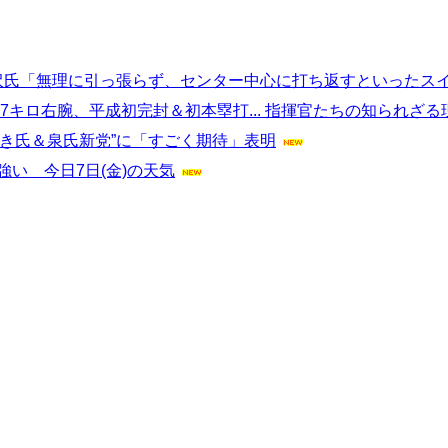
谷沢氏「無理に引っ張らず、センター中心に打ち返すといったス
7キロ右腕、平成初完封＆初本塁打... 指揮官たちの知られざる
き氏＆泉氏新党”に「すごく期待」表明
い 今日7日(金)の天気