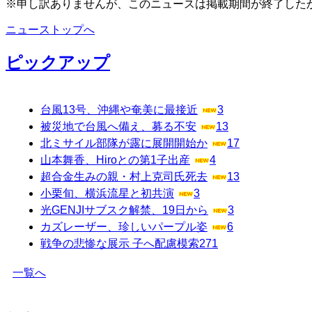
※申し訳ありませんが、このニュースは掲載期間が終了した
ニューストップへ
ピックアップ
台風13号、沖縄や奄美に最接近
3
被災地で台風へ備え、募る不安
13
北ミサイル部隊が露に展開開始か
17
山本舞香、Hiroとの第1子出産
4
超合金生みの親・村上克司氏死去
13
小栗旬、横浜流星と初共演
3
光GENJIサブスク解禁、19日から
3
カズレーザー、珍しいパープル姿
6
戦争の悲惨な展示 子へ配慮模索
271
一覧へ