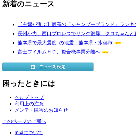
新着のニュース
【主婦が選ぶ】最高の「シャンプーブランド」ランキン
長州小力、西口プロレスでリング復帰 クロちゃんと
熊本県で最大震度1の地震 熊本県・水俣市
富士フイルムＨＤ、複合機事業分離へ
困ったときには
ヘルプトップ
利用上の注意
メンテ・障害のお知らせ
このページの上部へ
mixiについて