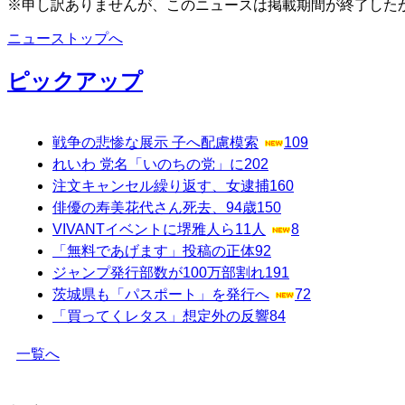
※申し訳ありませんが、このニュースは掲載期間が終了した
ニューストップへ
ピックアップ
戦争の悲惨な展示 子へ配慮模索
109
れいわ 党名「いのちの党」に
202
注文キャンセル繰り返す、女逮捕
160
俳優の寿美花代さん死去、94歳
150
VIVANTイベントに堺雅人ら11人
8
「無料であげます」投稿の正体
92
ジャンプ発行部数が100万部割れ
191
茨城県も「パスポート」を発行へ
72
「買ってくレタス」想定外の反響
84
一覧へ