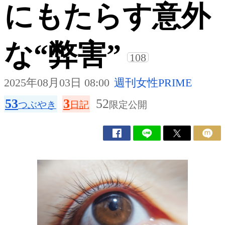
にもたらす意外
な“弊害”
108
2025年08月03日 08:00
週刊女性PRIME
53
3
52
つぶやき
日記
限定公開