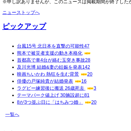
※申し訳ありませんが、このニュースは掲載期間が終了した
ニューストップへ
ピックアップ
台風15号 北日本を直撃の可能性
47
熊本で被災者支援の動き本格化
首都高で車4台が絡む玉突き事故
28
及川光博 結婚&妻の妊娠を発表
142
映画ちいかわ 熱狂を生む背景
20
俳優の戸塚純貴が結婚発表
16
ラグビー練習後に搬送 26歳死去
3
テーマパーク値上げ 30施設超に
81
8が3つ並ぶ日に「はちみつ婚」
20
一覧へ