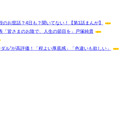
姪のお世話？4日も？聞いてない！【第1話まんが】
表「皆さまのお陰で、人生の節目を」戸塚純貴
ンダル”が高評価！「程よい厚底感」「色違いも欲しい」