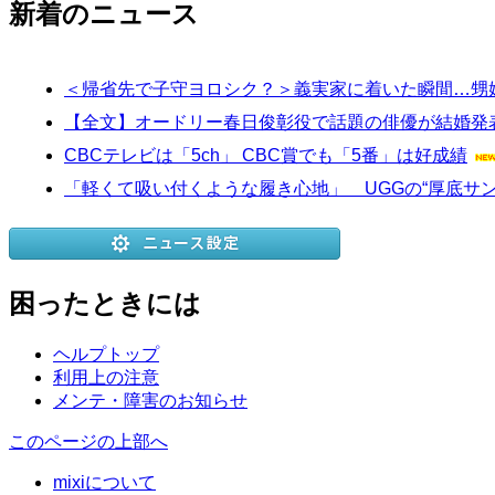
新着のニュース
＜帰省先で子守ヨロシク？＞義実家に着いた瞬間…甥
【全文】オードリー春日俊彰役で話題の俳優が結婚発
CBCテレビは「5ch」 CBC賞でも「5番」は好成績
「軽くて吸い付くような履き心地」 UGGの“厚底サ
困ったときには
ヘルプトップ
利用上の注意
メンテ・障害のお知らせ
このページの上部へ
mixiについて