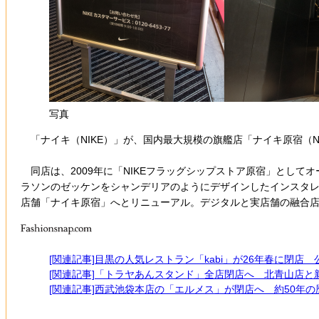
写真
「ナイキ（NIKE）」が、国内最大規模の旗艦店「ナイキ原宿（NIKE
同店は、2009年に「NIKEフラッグシップストア原宿」としてオ
ラソンのゼッケンをシャンデリアのようにデザインしたインスタレーシ
店舗「ナイキ原宿」へとリニューアル。デジタルと実店舗の融合
[関連記事]目黒の人気レストラン「kabi」が26年春に閉店
[関連記事]「トラヤあんスタンド」全店閉店へ 北青山店と
[関連記事]西武池袋本店の「エルメス」が閉店へ 約50年の