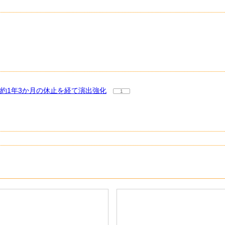
約1年3か月の休止を経て演出強化
1