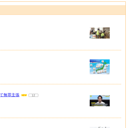
て無罪主張
12