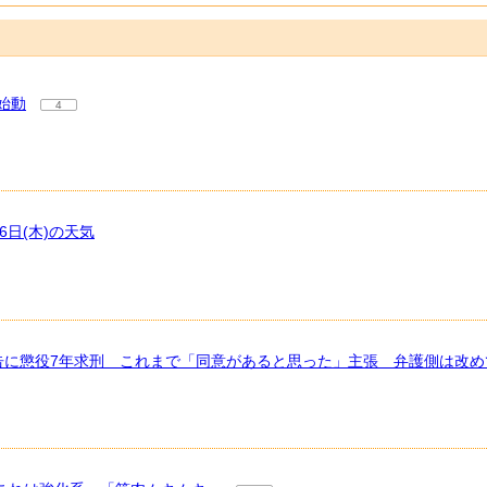
始動
4
日(木)の天気
告に懲役7年求刑 これまで「同意があると思った」主張 弁護側は改め