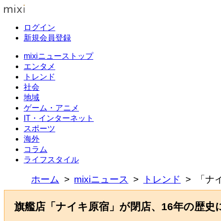
ログイン
新規会員登録
mixiニューストップ
エンタメ
トレンド
社会
地域
ゲーム・アニメ
IT・インターネット
スポーツ
海外
コラム
ライフスタイル
ホーム
mixiニュース
トレンド
「ナ
旗艦店「ナイキ原宿」が閉店、16年の歴史