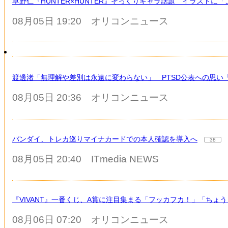
草野仁『HUNTER×HUNTER』そっくりキャラ話題 イラストに
08月05日 19:20
オリコンニュース
渡邊渚「無理解や差別は永遠に変わらない」 PTSD公表への思い
08月05日 20:36
オリコンニュース
バンダイ、トレカ巡りマイナカードでの本人確認を導入へ
38
08月05日 20:40
ITmedia NEWS
『VIVANT』一番くじ、A賞に注目集まる「フッカフカ！」「ちょ
08月06日 07:20
オリコンニュース