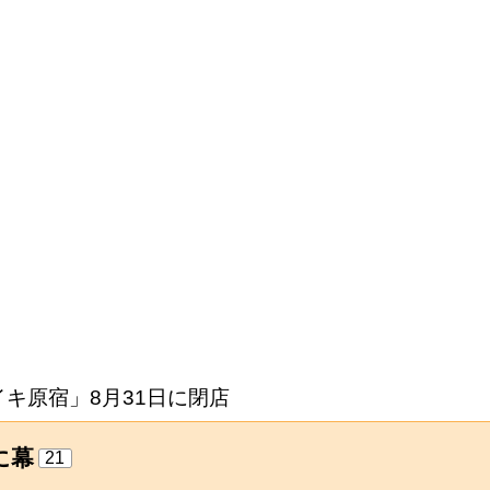
イキ原宿」8月31日に閉店
に幕
21