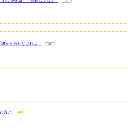
「これは強化系」「筋肉ムキムキ」
4
「誰かが言わなければ」
30
うど良い」