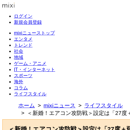
ログイン
新規会員登録
mixiニューストップ
エンタメ
トレンド
社会
地域
ゲーム・アニメ
IT・インターネット
スポーツ
海外
コラム
ライフスタイル
ホーム
mixiニュース
ライフスタイル
＜新婚！エアコン攻防戦＞設定は「27度
＜新婚！エアコン攻防戦＞設定は「27度