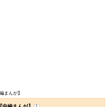
編まんが】
【中編まんが】
1