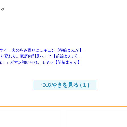
弥沙
する」夫の歩み寄りに…キュン【後編まんが】
移り変わり。家庭内別居へ！？【前編まんが】
先！」ガマン強いられ、モヤッ【前編まんが】
つぶやきを見る (
1
)