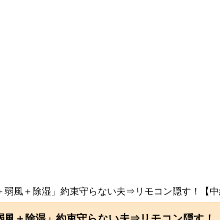
＋弱風＋除湿」約束守らない夫⇒リモコン隠す！【中
＋弱風＋除湿」約束守らない夫⇒リモコン隠す！