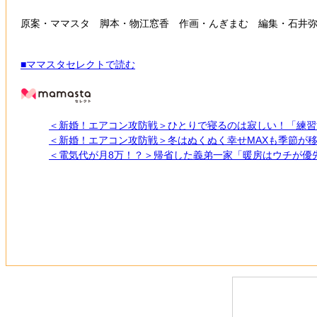
原案・ママスタ 脚本・物江窓香 作画・んぎまむ 編集・石井
■ママスタセレクトで読む
＜新婚！エアコン攻防戦＞ひとりで寝るのは寂しい！「練習
＜新婚！エアコン攻防戦＞冬はぬくぬく幸せMAXも季節が
＜電気代が月8万！？＞帰省した義弟一家「暖房はウチが優