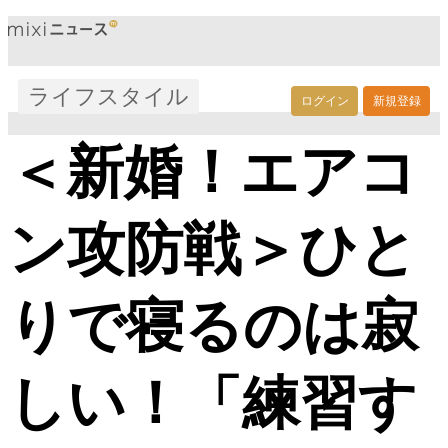
ライフスタイル
ログイン
新規登録
＜新婚！エアコ
ン攻防戦＞ひと
りで寝るのは寂
しい！「練習す