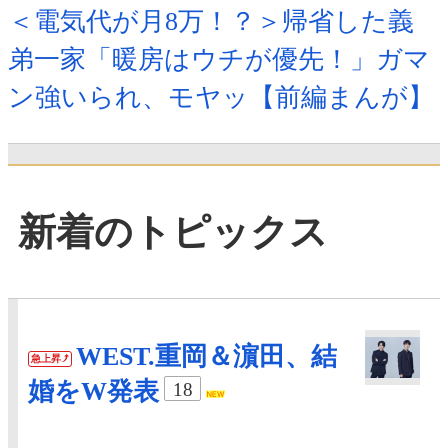
＜電気代が月8万！？＞帰省した義
弟一家「暖房はウチが優先！」ガマ
ン強いられ、モヤッ【前編まんが】
新着のトピックス
WEST.重岡＆濵田、結
急上昇
婚をW発表
18