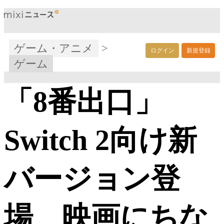
ゲーム・アニメ
>
ログイン
新規登録
ゲーム
「8番出口」
Switch 2向け新
バージョン登
場 映画にちな