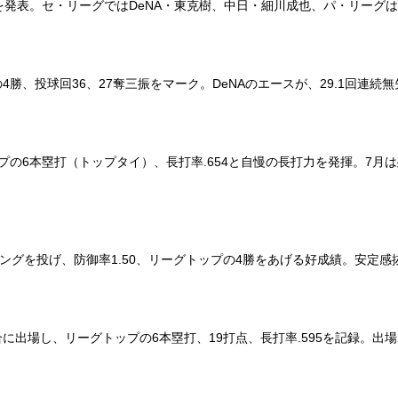
を発表。セ・リーグではDeNA・東克樹、中日・細川成也、パ・リーグ
勝、投球回36、27奪三振をマーク。DeNAのエースが、29.1回連
の6本塁打（トップタイ）、長打率.654と自慢の長打力を発揮。7月
ングを投げ、防御率1.50、リーグトップの4勝をあげる好成績。安定
合に出場し、リーグトップの6本塁打、19打点、長打率.595を記録。出