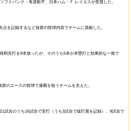
はソフトバンク・有原航平、日本ハム・Ｆ.レイエスが受賞した。
続無失点を記録するなど抜群の投球内容でチームに貢献した。
は殊勲安打を9本放ったが、そのうち5本が本塁打と効果的な一発で
感抜群のエースの投球で連覇を狙うチームを支えた。
場21試合のうち16試合で安打（うち3試合で猛打賞を記録）、9試合で