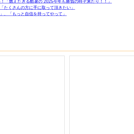
任！「燃えたぎる酷暑の 2025今年も勝負の時ぞ来たり！！」
「たくさんの方に手に取って頂きたい」
」、「もっと自信を持ってやって」