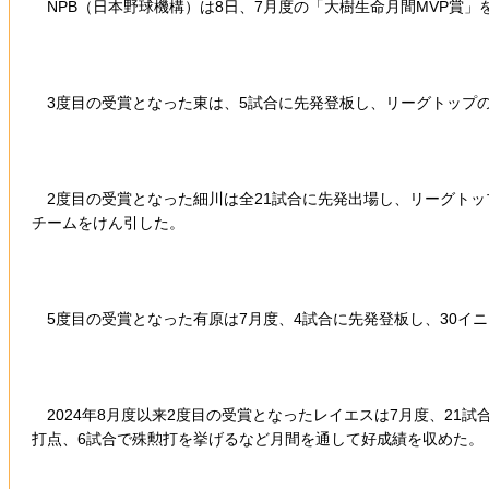
NPB（日本野球機構）は8日、7月度の「大樹生命月間MVP賞」
3度目の受賞となった東は、5試合に先発登板し、リーグトップの4
2度目の受賞となった細川は全21試合に先発出場し、リーグトップ
チームをけん引した。
5度目の受賞となった有原は7月度、4試合に先発登板し、30イニ
2024年8月度以来2度目の受賞となったレイエスは7月度、21試
打点、6試合で殊勲打を挙げるなど月間を通して好成績を収めた。