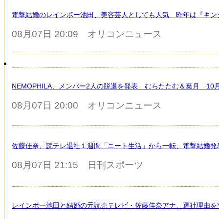
電撃結婚のレインボー池田、美容芸人としても人気 昨年は『キン
08月07日 20:09
オリコンニュース
NEMOPHILA、メンバー2人の脱退を発表 むらたたむ＆葉月 1
08月07日 20:00
オリコンニュース
佐藤佳奈、読テレ退社１週間「ニート生活」から一転、電撃結婚発表
08月07日 21:15
日刊スポーツ
レインボー池田と結婚の元読売テレビ・佐藤佳奈アナ、退社理由をY