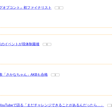
グオブコント』初ファイナリスト
3
0月のイベントが現体制最後
6
「さかなちゃん」AKBも合格
3
ouTubeで語る「まだチャレンジできることがあるんだったら…」