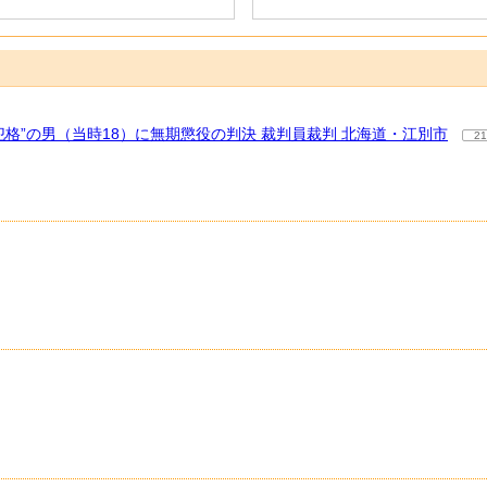
格”の男（当時18）に無期懲役の判決 裁判員裁判 北海道・江別市
21