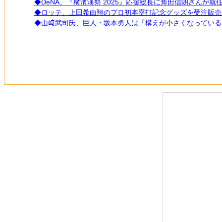
◆DeNA、『横濱漢祭 2025』応援総長に角田信朗さんが就
◆ロッテ、上田希由翔のプロ初本塁打記念グッズを受注販売
◆山﨑武司氏、巨人・坂本勇人は「構えが小さくなっている