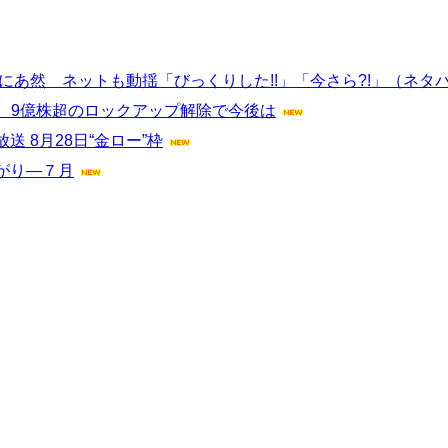
”にあ然 ネットも動揺「びっくりした!!」「今さら?!」（ネタ
落、9億株超のロックアップ解除で今後は
 8月28日“金ロー”枠
がり―７月