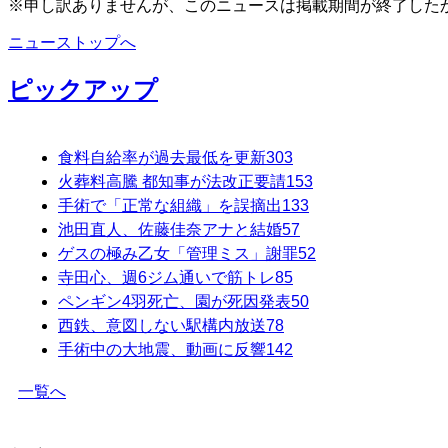
※申し訳ありませんが、このニュースは掲載期間が終了した
ニューストップへ
ピックアップ
食料自給率が過去最低を更新
303
火葬料高騰 都知事が法改正要請
153
手術で「正常な組織」を誤摘出
133
池田直人、佐藤佳奈アナと結婚
57
ゲスの極み乙女「管理ミス」謝罪
52
寺田心、週6ジム通いで筋トレ
85
ペンギン4羽死亡、園が死因発表
50
西鉄、意図しない駅構内放送
78
手術中の大地震、動画に反響
142
一覧へ