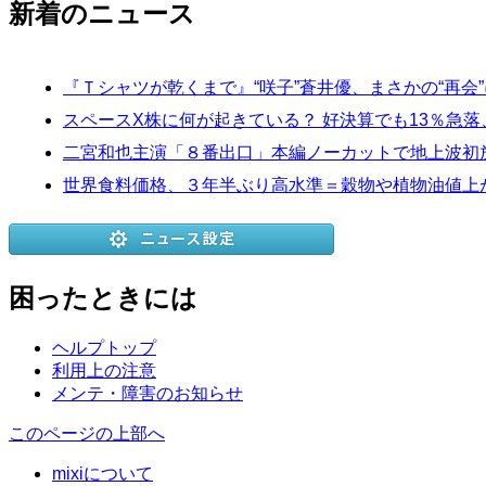
新着のニュース
『Ｔシャツが乾くまで』“咲子”蒼井優、まさかの“再会
スペースX株に何が起きている？ 好決算でも13％急
二宮和也主演「８番出口」本編ノーカットで地上波初放送
世界食料価格、３年半ぶり高水準＝穀物や植物油値上
困ったときには
ヘルプトップ
利用上の注意
メンテ・障害のお知らせ
このページの上部へ
mixiについて