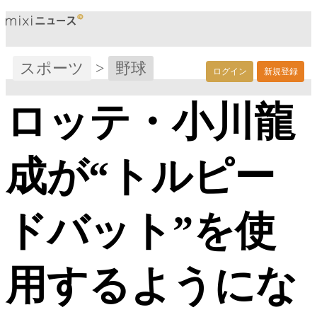
スポーツ
>
野球
ログイン
新規登録
ロッテ・小川龍
成が“トルピー
ドバット”を使
用するようにな