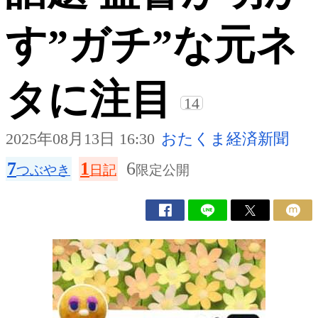
す”ガチ”な元ネ
タに注目
14
2025年08月13日 16:30
おたくま経済新聞
7
1
6
つぶやき
日記
限定公開