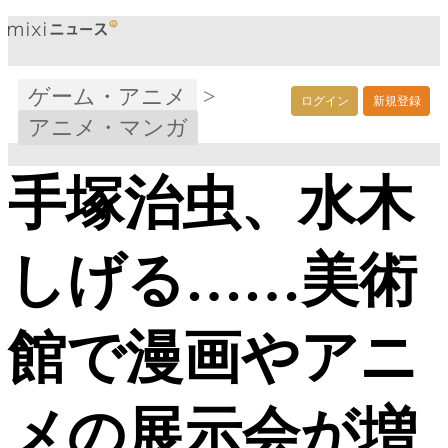
ゲーム・アニメ
>
ログイン
新規登録
アニメ・マンガ
手塚治虫、水木
しげる……美術
館で漫画やアニ
メの展示会が増