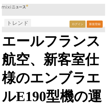
トレンド
ログイン
新規登録
エールフランス
航空、新客室仕
様のエンブラエ
ルE190型機の運