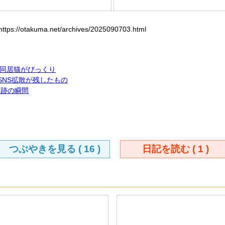
://otakuma.net/archives/2025090703.html
同居猫がびっくり
SNS拡散が残したもの
奇跡の瞬間
つぶやきを見る (
16
)
日記を読む (
1
)