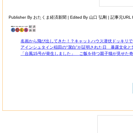
Publisher By おたくま経済新聞 | Edited By 山口 弘剛‌ | 記事元URL https
名画から飛び出してきた！？キャットハウス潜伏ドッキリで
アインシュタイン稲田の“潔白”が証明された日 暴露文化と
「台風15号が発生しました」 ご飯を待つ親子猫が見せた