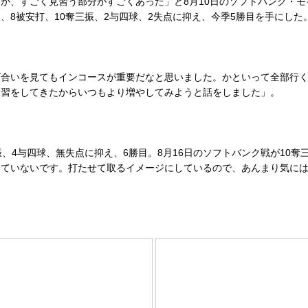
、すごく見習う部分がすごくあった」と8月10日のソフトバンク・モ
て、8被安打、10奪三振、2与四球、2失点に抑え、今季5勝目を手にした
合いを見てもインコースが重要だなと思いました。かといって全部行く
練習をしてきたからいつもより増やしてみようと話をしました」。
振、4与四球、無失点に抑え、6勝目。8月16日のソフトバンク戦が10
っていないです。打たせて取るイメージにしているので、あんまり気に