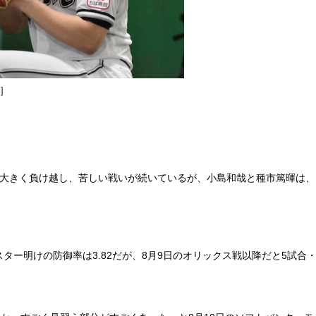
］
大きく負け越し、苦しい戦いが続いているが、小島和哉と種市篤暉は、オ
明けの防御率は3.82だが、8月9日のオリックス戦以降だと5試合・34