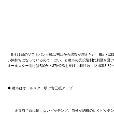
8月31日のソフトバンク戦は初回から球数が増えたが、6回・12
い気持ちになっているので、はい」と種市の完投勝利に刺激を受けた
オールスター明けは6試合・37回2/3を投げ、4勝1敗、防御率3.
◆ 種市はオールスター明け奪三振アップ
「正直前半戦は情けないピッチング、自分が納得のいくピッチン