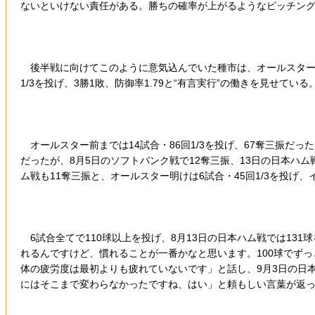
ないといけない責任がある。勝ちの確率が上がるようなピッチン
後半戦に向けてこのように意気込んでいた種市は、オールスター明
1/3を投げ、3勝1敗、防御率1.79と“有言実行”の働きを見せている
オールスター前までは14試合・86回1/3を投げ、67奪三振だ
だったが、8月5日のソフトバンク戦で12奪三振、13日の日本ハム
ム戦も11奪三振と、オールスター明けは6試合・45回1/3を投げ
6試合全てで110球以上を投げ、8月13日の日本ハム戦では13
れるんですけど、慣れることが一番かなと思います。100球でずっ
体の疲労度は最初よりも疲れていないです」と話し、9月3日の日本ハ
にはそこまで変わらなかったですね、はい」と頼もしい言葉が返