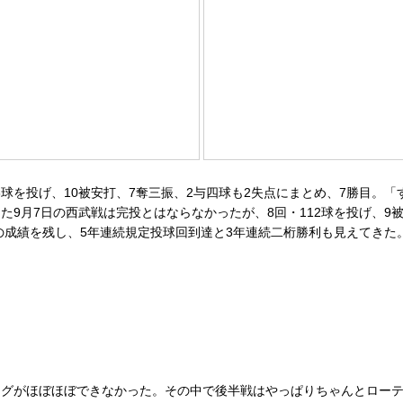
3球を投げ、10被安打、7奪三振、2与四球も2失点にまとめ、7勝目
9月7日の西武戦は完投とはならなかったが、8回・112球を投げ、9被
82の成績を残し、5年連続規定投球回到達と3年連続二桁勝利も見えてきた
グがほぼほぼできなかった。その中で後半戦はやっぱりちゃんとローテ