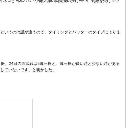
イネロと日本ハム・伊藤大海の両先発の投げ合いに刺激を受けマウ
。
というのは話が違うので、タイミングとバッターのタイプによりま
奪三振、24日の西武戦は5奪三振と、奪三振が多い時と少ない時がある
はしていないです」と明かした。