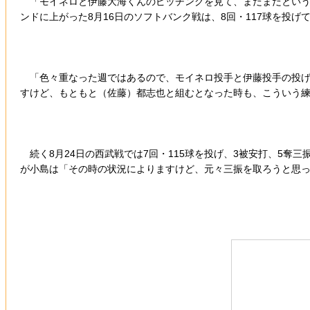
「モイネロと伊藤大海くんのピッチングを見て、まだまだというか
ンドに上がった8月16日のソフトバンク戦は、8回・117球を投げ
「色々重なった週ではあるので、モイネロ投手と伊藤投手の投げ
すけど、もともと（佐藤）都志也と組むとなった時も、こういう
続く8月24日の西武戦では7回・115球を投げ、3被安打、5奪三
が小島は「その時の状況によりますけど、元々三振を取ろうと思