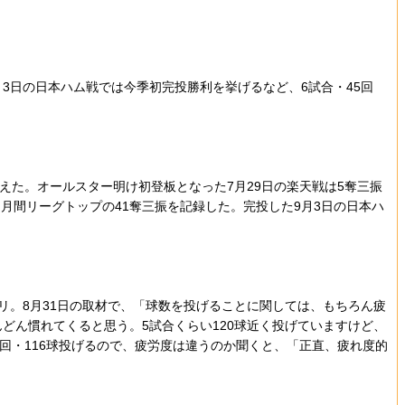
3日の日本ハム戦では今季初完投勝利を挙げるなど、6試合・45回
えた。オールスター明け初登板となった7月29日の楽天戦は5奪三振
は月間リーグトップの41奪三振を記録した。完投した9月3日の日本ハ
パリ。8月31日の取材で、「球数を投げることに関しては、もちろん疲
んどん慣れてくると思う。5試合くらい120球近く投げていますけど、
9回・116球投げるので、疲労度は違うのか聞くと、「正直、疲れ度的