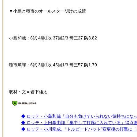
▼小島と種市のオールスター明けの成績
小島和哉：6試 4勝1敗 37回2/3 奪三27 防3.82
種市篤暉：6試 3勝1敗 45回1/3 奪三57 防1.79
取材・文＝岩下雄太
◆ ロッテ・小島和哉「自分も負けていられない気持ちにな
◆ ロッテ・上田希由翔「集中して打席に入れている」得点
◆ ロッテ・小川龍成、“トルピードバット”変更後の打撃