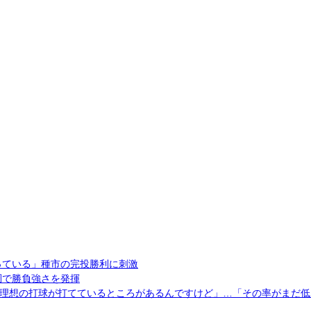
っている」種市の完投勝利に刺激
圏で勝負強さを発揮
に「理想の打球が打てているところがあるんですけど」…「その率がまだ低