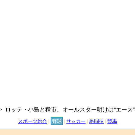
ロッテ・小島と種市、オールスター明けは“エース
スポーツ総合
|
野球
|
サッカー
|
格闘技
|
競馬