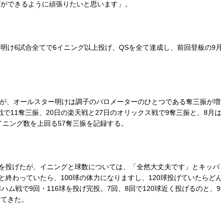
グができるように頑張りたいと思います」。
け6試合全てで6イニング以上投げ、QSを全て達成し、前回登板の9月
。
ったが、オールスター明けは調子のバロメーターのひとつである奪三振が増
戦で11奪三振、20日の楽天戦と27日のオリックス戦で9奪三振と、8月
、イニング数を上回る57奪三振を記録する。
1球を投げたが、イニングと球数については、「全然大丈夫です」とキッ
と終わっていたら、100球の体力になりますし、120球投げていたらど
ム戦で9回・116球を投げ完投。7回、8回で120球近く投げるのと、
ってきた。