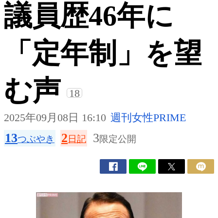
議員歴46年に
「定年制」を望
む声
18
2025年09月08日 16:10
週刊女性PRIME
13
2
3
つぶやき
日記
限定公開