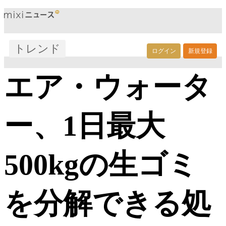
トレンド
ログイン
新規登録
エア・ウォータ
ー、1日最大
500kgの生ゴミ
を分解できる処