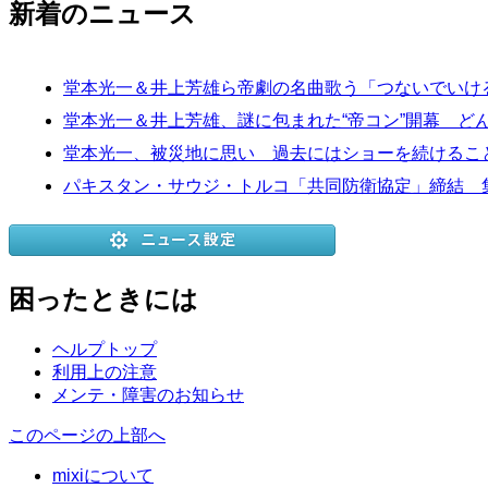
新着のニュース
堂本光一＆井上芳雄ら帝劇の名曲歌う「つないでいけ
堂本光一＆井上芳雄、謎に包まれた“帝コン”開幕 ど
堂本光一、被災地に思い 過去にはショーを続けるこ
パキスタン・サウジ・トルコ「共同防衛協定」締結 
困ったときには
ヘルプトップ
利用上の注意
メンテ・障害のお知らせ
このページの上部へ
mixiについて