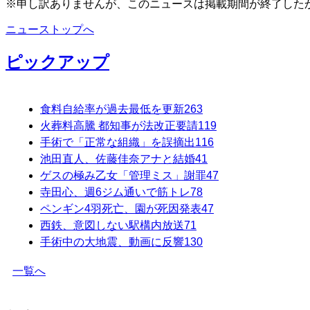
※申し訳ありませんが、このニュースは掲載期間が終了した
ニューストップへ
ピックアップ
食料自給率が過去最低を更新
263
火葬料高騰 都知事が法改正要請
119
手術で「正常な組織」を誤摘出
116
池田直人、佐藤佳奈アナと結婚
41
ゲスの極み乙女「管理ミス」謝罪
47
寺田心、週6ジム通いで筋トレ
78
ペンギン4羽死亡、園が死因発表
47
西鉄、意図しない駅構内放送
71
手術中の大地震、動画に反響
130
一覧へ