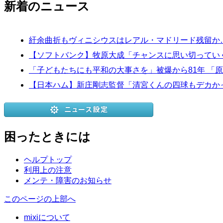
新着のニュース
紆余曲折もヴィニシウスはレアル・マドリード残留か…
【ソフトバンク】牧原大成「チャンスに思い切ってい
「子どもたちにも平和の大事さを」被爆から81年 
【日本ハム】新庄剛志監督「清宮くんの四球もデカか
困ったときには
ヘルプトップ
利用上の注意
メンテ・障害のお知らせ
このページの上部へ
mixiについて