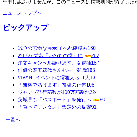
※申し訳ありませんが、このニュースは掲載期間が終了した
ニューストップへ
ピックアップ
戦争の悲惨な展示 子へ配慮模索
160
れいわ 党名「いのちの党」に
262
注文キャンセル繰り返す、女逮捕
187
俳優の寿美花代さん死去、94歳
163
VIVANTイベントに堺雅人ら11人
13
「無料であげます」投稿の正体
108
ジャンプ発行部数が100万部割れ
224
茨城県も「パスポート」を発行へ
90
「買ってくレタス」想定外の反響
91
一覧へ