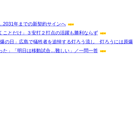
2031年までの新契約サインへ
くことだけ」３安打２打点の活躍も勝利ならず
「原爆の日」広島で犠牲者を追悼する灯ろう流し 灯ろうには原
った」「明日は移動試合…難しい」／一問一答