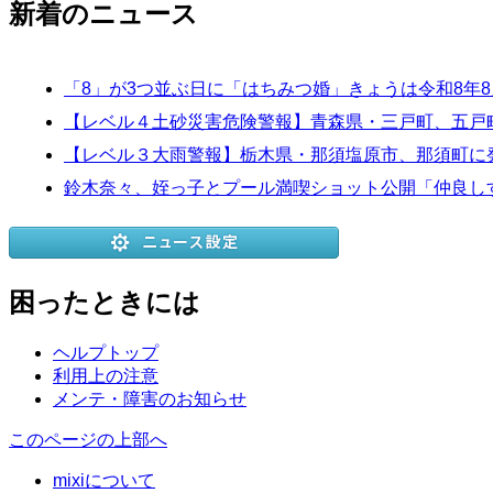
新着のニュース
「8」が3つ並ぶ日に「はちみつ婚」きょうは令和8年
【レベル４土砂災害危険警報】青森県・三戸町、五戸町、
【レベル３大雨警報】栃木県・那須塩原市、那須町に発表
鈴木奈々、姪っ子とプール満喫ショット公開「仲良し
困ったときには
ヘルプトップ
利用上の注意
メンテ・障害のお知らせ
このページの上部へ
mixiについて