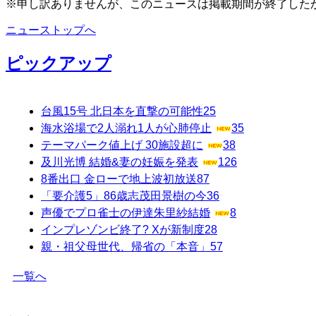
※申し訳ありませんが、このニュースは掲載期間が終了した
ニューストップへ
ピックアップ
台風15号 北日本を直撃の可能性
25
海水浴場で2人溺れ1人が心肺停止
35
テーマパーク値上げ 30施設超に
38
及川光博 結婚&妻の妊娠を発表
126
8番出口 金ローで地上波初放送
87
「要介護5」86歳志茂田景樹の今
36
声優でプロ雀士の伊達朱里紗結婚
8
インプレゾンビ終了? Xが新制度
28
親・祖父母世代、帰省の「本音」
57
一覧へ